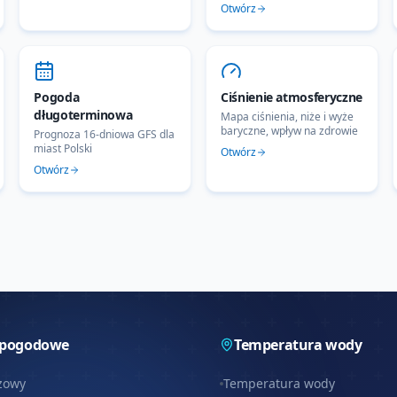
Otwórz
Pogoda
Ciśnienie atmosferyczne
długoterminowa
Mapa ciśnienia, niże i wyże
baryczne, wpływ na zdrowie
Prognoza 16-dniowa GFS dla
miast Polski
Otwórz
Otwórz
 pogodowe
Temperatura wody
zowy
Temperatura wody