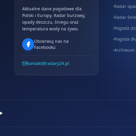
Radar opa
Aktualne dane pogodowe dla
Polski i Europy. Radar burzowy,
Radar śni
opady deszczu, śniegu oraz
Pogoda dz
temperatura wody na żywo.
Pogoda dł
Obserwuj nas na
Facebooku
Archiwum
kontakt@radary24.pl