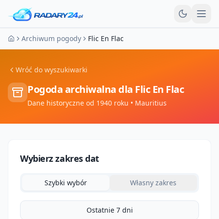
Otw
Archiwum pogody
Flic En Flac
Strona główna
Wróć do wyszukiwarki
Pogoda archiwalna dla
Flic En Flac
Dane historyczne od 1940 roku
• Mauritius
Wybierz zakres dat
Szybki wybór
Własny zakres
Ostatnie 7 dni