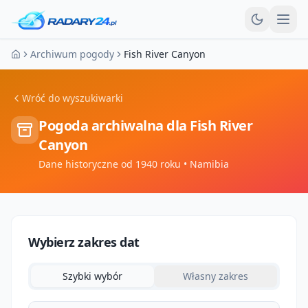
Otw
Archiwum pogody
Fish River Canyon
Strona główna
Wróć do wyszukiwarki
Pogoda archiwalna dla
Fish River
Canyon
Dane historyczne od 1940 roku
• Namibia
Wybierz zakres dat
Szybki wybór
Własny zakres