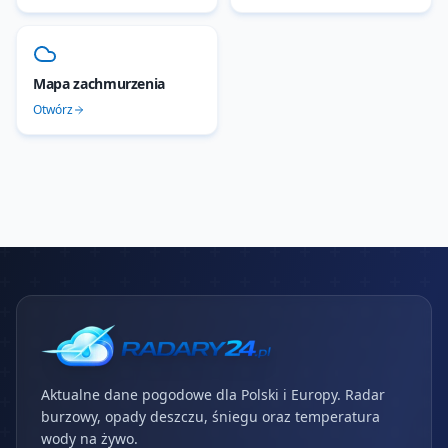
Mapa zachmurzenia
Otwórz
Aktualne dane pogodowe dla Polski i Europy. Radar
burzowy, opady deszczu, śniegu oraz temperatura
wody na żywo.