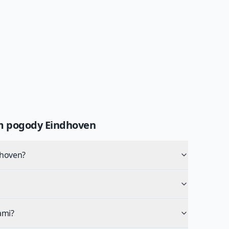
um pogody
Eindhoven
dhoven?
ami?