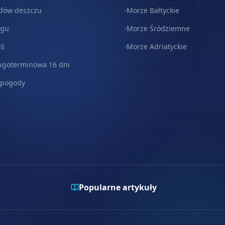
dów deszczu
Morze Bałtyckie
egu
Morze Śródziemne
iś
Morze Adriatyckie
ugoterminowa 16 dni
 pogody
Popularne artykuły