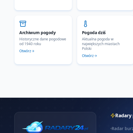
Archiwum pogody
Pogoda dziś
Historyczne dane pogodowe
Aktualna pogoda w
od 1940 roku
największych miastach
Polski
Otwórz
Otwórz
Radary
Radar bur