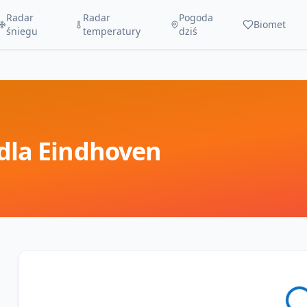
Radar
Radar
Pogoda
Biomet
śniegu
temperatury
dziś
dla
Eindhoven