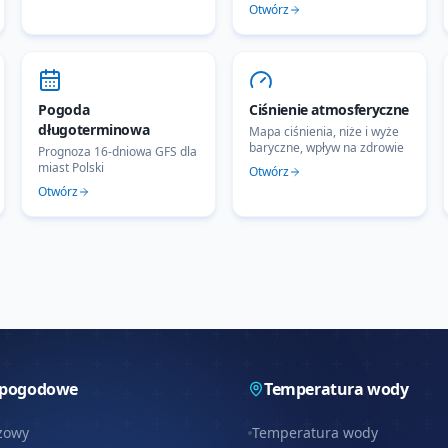
Otwórz
Pogoda
Ciśnienie atmosferyczne
długoterminowa
Mapa ciśnienia, niże i wyże
baryczne, wpływ na zdrowie
Prognoza 16-dniowa GFS dla
miast Polski
Otwórz
Otwórz
 pogodowe
Temperatura wody
zowy
Temperatura wody