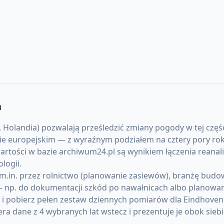
n
Holandia) pozwalają prześledzić zmiany pogody w tej części
e europejskim — z wyraźnym podziałem na cztery pory roku
 wartości w bazie archiwum24.pl są wynikiem łączenia reana
logii.
.in. przez rolnictwo (planowanie zasiewów), branżę budowl
 np. do dokumentacji szkód po nawałnicach albo planowani
) i pobierz pełen zestaw dziennych pomiarów dla Eindhove
 dane z 4 wybranych lat wstecz i prezentuje je obok siebi