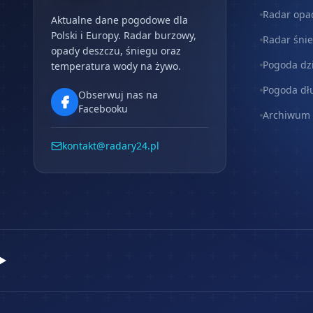
Radar opa
Aktualne dane pogodowe dla
Polski i Europy. Radar burzowy,
Radar śni
opady deszczu, śniegu oraz
Pogoda dz
temperatura wody na żywo.
Pogoda dł
Obserwuj nas na
Facebooku
Archiwum
kontakt@radary24.pl