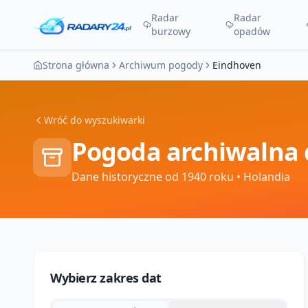
Radar
Radar
burzowy
opadów
Strona główna
Archiwum pogody
Eindhoven
Wróć do wyszukiwarki
Pogoda archiwalna 
Dane historyczne od 1940 roku
• Holandia
Wybierz zakres dat