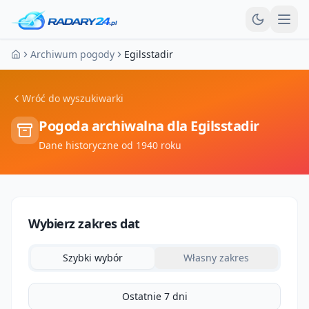
Otw
Archiwum pogody
Egilsstadir
Strona główna
Wróć do wyszukiwarki
Pogoda archiwalna dla
Egilsstadir
Dane historyczne od 1940 roku
Wybierz zakres dat
Szybki wybór
Własny zakres
Ostatnie 7 dni