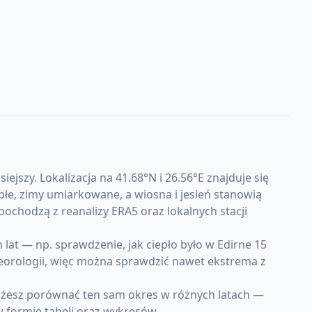
jszy. Lokalizacja na 41.68°N i 26.56°E znajduje się
e, zimy umiarkowane, a wiosna i jesień stanowią
ochodzą z reanalizy ERA5 oraz lokalnych stacji
at — np. sprawdzenie, jak ciepło było w Edirne 15
teorologii, więc można sprawdzić nawet ekstrema z
Możesz porównać ten sam okres w różnych latach —
w formie tabeli oraz wykresów.