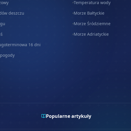
zowy
Temperatura wody
dów deszczu
Morze Bałtyckie
egu
Morze Śródziemne
iś
Morze Adriatyckie
ugoterminowa 16 dni
 pogody
Popularne artykuły