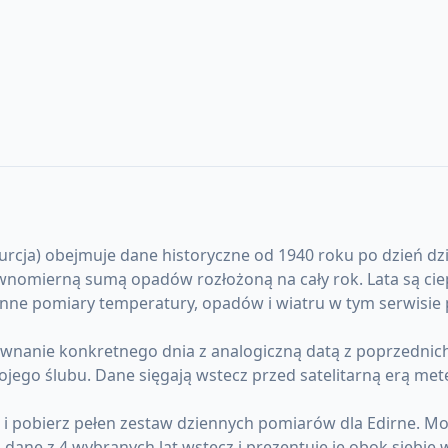
cja) obejmuje dane historyczne od 1940 roku po dzień dzisie
omierną sumą opadów rozłożoną na cały rok. Lata są ciepł
nne pomiary temperatury, opadów i wiatru w tym serwisie p
anie konkretnego dnia z analogiczną datą z poprzednich l
ojego ślubu. Dane sięgają wstecz przed satelitarną erą me
) i pobierz pełen zestaw dziennych pomiarów dla Edirne. 
ane z 4 wybranych lat wstecz i prezentuje je obok siebie 