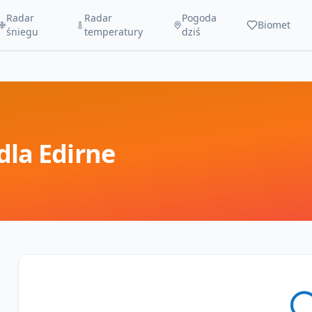
Radar
Radar
Pogoda
Biomet
śniegu
temperatury
dziś
dla
Edirne