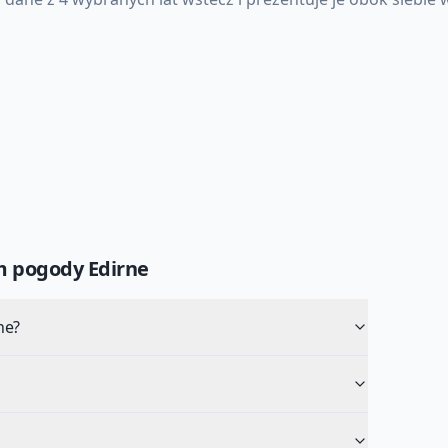
um pogody
Edirne
ne?