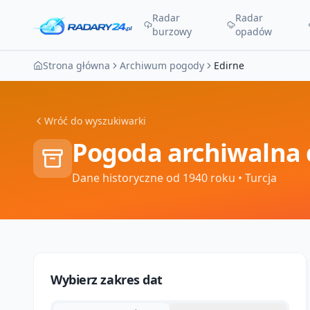
Radar
Radar
burzowy
opadów
Strona główna
Archiwum pogody
Edirne
Wróć do wyszukiwarki
Pogoda archiwalna 
Dane historyczne od 1940 roku
• Turcja
Wybierz zakres dat