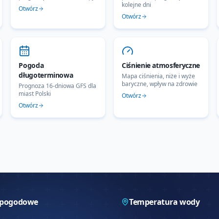
kolejne dni
Otwórz
Otwórz
Pogoda
Ciśnienie atmosferyczne
długoterminowa
Mapa ciśnienia, niże i wyże
baryczne, wpływ na zdrowie
Prognoza 16-dniowa GFS dla
miast Polski
Otwórz
Otwórz
 pogodowe
Temperatura wody