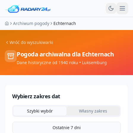
Otw
Archiwum pogody
Echternach
Strona główna
Wróć do wyszukiwarki
Pogoda archiwalna dla
Echternach
Dane historyczne od 1940 roku
• Luksemburg
Wybierz zakres dat
Szybki wybór
Własny zakres
Ostatnie 7 dni