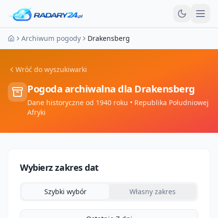
Otw
Archiwum pogody
Drakensberg
Strona główna
Wróć do wyszukiwarki
Pogoda archiwalna dla
Drakensberg
Dane historyczne od 1940 roku
• Republika Południowej
Afryki
Wybierz zakres dat
Szybki wybór
Własny zakres