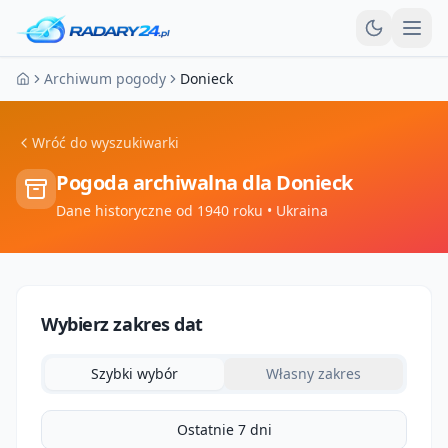
Otw
Archiwum pogody
Donieck
Strona główna
Wróć do wyszukiwarki
Pogoda archiwalna dla
Donieck
Dane historyczne od 1940 roku
• Ukraina
Wybierz zakres dat
Szybki wybór
Własny zakres
Ostatnie 7 dni