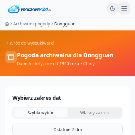
Otw
Archiwum pogody
Dongguan
Strona główna
Wróć do wyszukiwarki
Pogoda archiwalna dla
Dongguan
Dane historyczne od 1940 roku
• Chiny
Wybierz zakres dat
Szybki wybór
Własny zakres
Ostatnie 7 dni