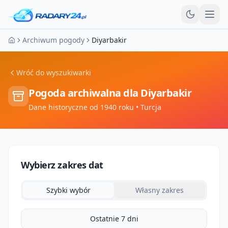
Otw
Archiwum pogody
Diyarbakir
Strona główna
Wróć do wyszukiwarki
Pogoda archiwalna dla
Diyarbakir
Dane historyczne od 1940 roku
• Turcja
Wybierz zakres dat
Szybki wybór
Własny zakres
Ostatnie 7 dni