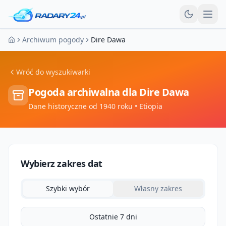
Otw
Archiwum pogody
Dire Dawa
Strona główna
Wróć do wyszukiwarki
Pogoda archiwalna dla
Dire Dawa
Dane historyczne od 1940 roku
• Etiopia
Wybierz zakres dat
Szybki wybór
Własny zakres
Ostatnie 7 dni