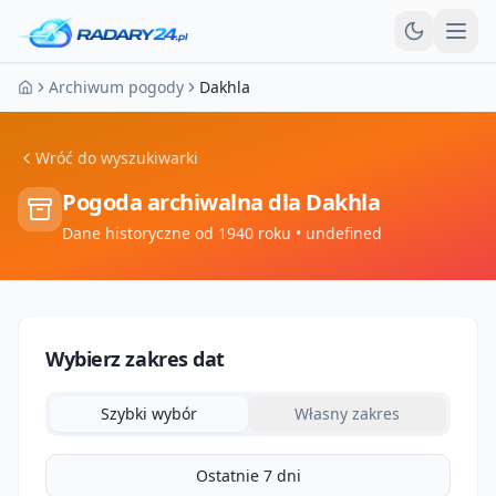
Otw
Archiwum pogody
Dakhla
Strona główna
Wróć do wyszukiwarki
Pogoda archiwalna dla
Dakhla
Dane historyczne od 1940 roku
• undefined
Wybierz zakres dat
Szybki wybór
Własny zakres
Ostatnie 7 dni