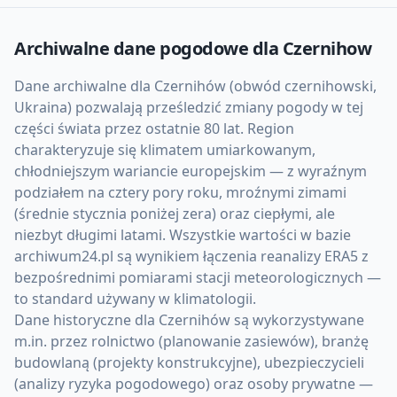
Archiwalne dane pogodowe dla
Czernihow
Dane archiwalne dla Czernihów (obwód czernihowski,
Ukraina) pozwalają prześledzić zmiany pogody w tej
części świata przez ostatnie 80 lat. Region
charakteryzuje się klimatem umiarkowanym,
chłodniejszym wariancie europejskim — z wyraźnym
podziałem na cztery pory roku, mroźnymi zimami
(średnie stycznia poniżej zera) oraz ciepłymi, ale
niezbyt długimi latami. Wszystkie wartości w bazie
archiwum24.pl są wynikiem łączenia reanalizy ERA5 z
bezpośrednimi pomiarami stacji meteorologicznych —
to standard używany w klimatologii.
Dane historyczne dla Czernihów są wykorzystywane
m.in. przez rolnictwo (planowanie zasiewów), branżę
budowlaną (projekty konstrukcyjne), ubezpieczycieli
(analizy ryzyka pogodowego) oraz osoby prywatne —