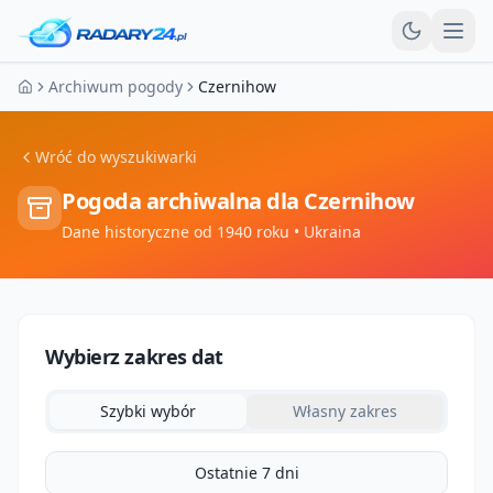
Otw
Archiwum pogody
Czernihow
Strona główna
Wróć do wyszukiwarki
Pogoda archiwalna dla
Czernihow
Dane historyczne od 1940 roku
• Ukraina
Wybierz zakres dat
Szybki wybór
Własny zakres
Ostatnie 7 dni