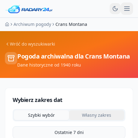
Otw
Archiwum pogody
Crans Montana
Strona główna
Wróć do wyszukiwarki
Pogoda archiwalna dla
Crans Montana
Dane historyczne od 1940 roku
Wybierz zakres dat
Szybki wybór
Własny zakres
Ostatnie 7 dni