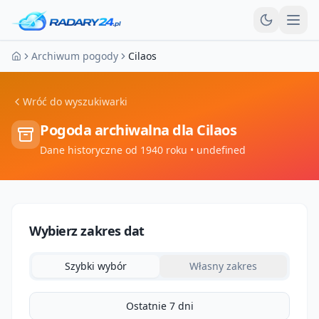
Otw
Archiwum pogody
Cilaos
Strona główna
Wróć do wyszukiwarki
Pogoda archiwalna dla
Cilaos
Dane historyczne od 1940 roku
• undefined
Wybierz zakres dat
Szybki wybór
Własny zakres
Ostatnie 7 dni