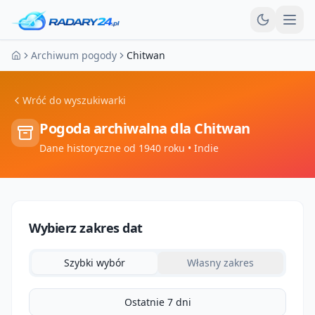
Otw
Archiwum pogody
Chitwan
Strona główna
Wróć do wyszukiwarki
Pogoda archiwalna dla
Chitwan
Dane historyczne od 1940 roku
• Indie
Wybierz zakres dat
Szybki wybór
Własny zakres
Ostatnie 7 dni