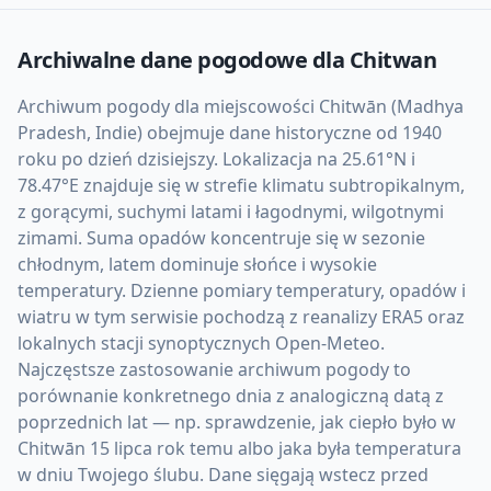
Archiwalne dane pogodowe dla
Chitwan
Archiwum pogody dla miejscowości Chitwān (Madhya
Pradesh, Indie) obejmuje dane historyczne od 1940
roku po dzień dzisiejszy. Lokalizacja na 25.61°N i
78.47°E znajduje się w strefie klimatu subtropikalnym,
z gorącymi, suchymi latami i łagodnymi, wilgotnymi
zimami. Suma opadów koncentruje się w sezonie
chłodnym, latem dominuje słońce i wysokie
temperatury. Dzienne pomiary temperatury, opadów i
wiatru w tym serwisie pochodzą z reanalizy ERA5 oraz
lokalnych stacji synoptycznych Open-Meteo.
Najczęstsze zastosowanie archiwum pogody to
porównanie konkretnego dnia z analogiczną datą z
poprzednich lat — np. sprawdzenie, jak ciepło było w
Chitwān 15 lipca rok temu albo jaka była temperatura
w dniu Twojego ślubu. Dane sięgają wstecz przed