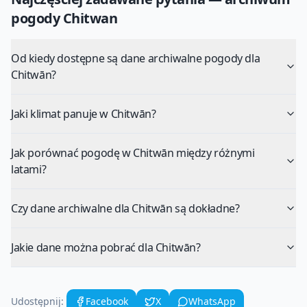
pogody
Chitwan
Od kiedy dostępne są dane archiwalne pogody dla
Chitwān?
Jaki klimat panuje w Chitwān?
Jak porównać pogodę w Chitwān między różnymi
latami?
Czy dane archiwalne dla Chitwān są dokładne?
Jakie dane można pobrać dla Chitwān?
Udostępnij:
Facebook
X
WhatsApp