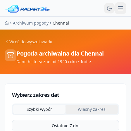
Otw
Archiwum pogody
Chennai
Strona główna
Wróć do wyszukiwarki
Pogoda archiwalna dla
Chennai
Dane historyczne od 1940 roku
• Indie
Wybierz zakres dat
Szybki wybór
Własny zakres
Ostatnie 7 dni