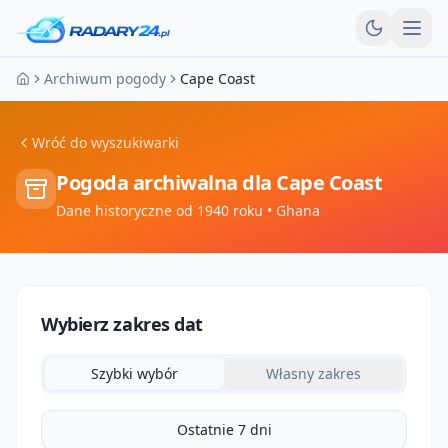
Otw
Archiwum pogody
Cape Coast
Strona główna
Wróć do wyszukiwarki
Pogoda archiwalna dla
Cape Coast
Dane historyczne od 1940 roku
• Ghana
Wybierz zakres dat
Szybki wybór
Własny zakres
Ostatnie 7 dni