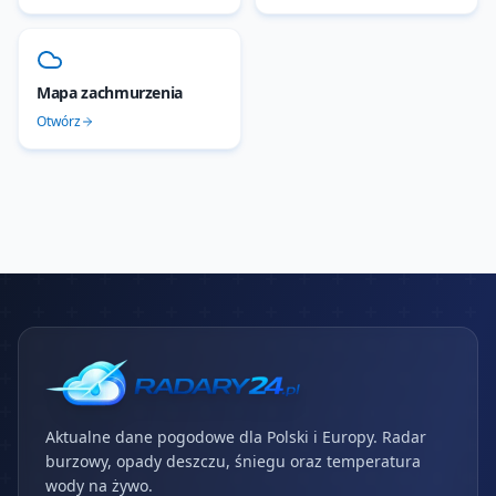
Mapa zachmurzenia
Otwórz
Aktualne dane pogodowe dla Polski i Europy. Radar
burzowy, opady deszczu, śniegu oraz temperatura
wody na żywo.