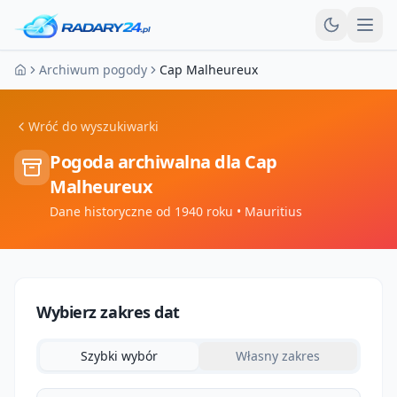
Otw
Archiwum pogody
Cap Malheureux
Strona główna
Wróć do wyszukiwarki
Pogoda archiwalna dla
Cap
Malheureux
Dane historyczne od 1940 roku
• Mauritius
Wybierz zakres dat
Szybki wybór
Własny zakres