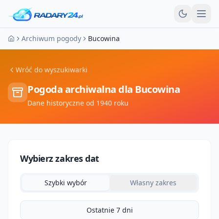
Otw
Archiwum pogody
Bucowina
Strona główna
Wróć do wyszukiwarki
Pogoda archiwalna dla
Bucowina
Dane historyczne od 1940 roku
Wybierz zakres dat
Szybki wybór
Własny zakres
Ostatnie 7 dni