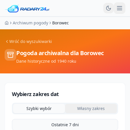
Otw
Archiwum pogody
Borowec
Strona główna
Wróć do wyszukiwarki
Pogoda archiwalna dla
Borowec
Dane historyczne od 1940 roku
Wybierz zakres dat
Szybki wybór
Własny zakres
Ostatnie 7 dni