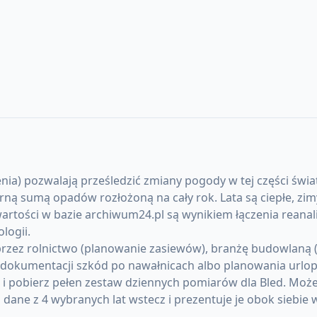
nia) pozwalają prześledzić zmiany pogody w tej części świat
sumą opadów rozłożoną na cały rok. Lata są ciepłe, zimy
artości w bazie archiwum24.pl są wynikiem łączenia reanal
logii.
rzez rolnictwo (planowanie zasiewów), branżę budowlaną (pr
okumentacji szkód po nawałnicach albo planowania urlopó
) i pobierz pełen zestaw dziennych pomiarów dla Bled. Mo
ane z 4 wybranych lat wstecz i prezentuje je obok siebie 