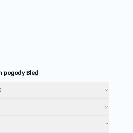
um pogody
Bled
?