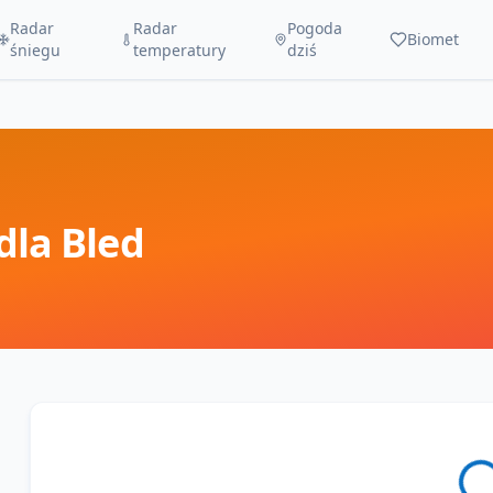
Radar
Radar
Pogoda
Biomet
śniegu
temperatury
dziś
dla
Bled