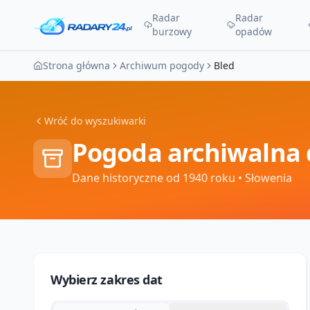
Radar
Radar
burzowy
opadów
Strona główna
Archiwum pogody
Bled
Wróć do wyszukiwarki
Pogoda archiwalna 
Dane historyczne od 1940 roku
• Słowenia
Wybierz zakres dat