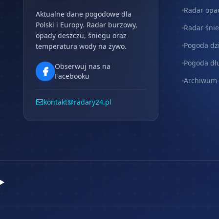
Radar opa
Aktualne dane pogodowe dla
Polski i Europy. Radar burzowy,
Radar śni
opady deszczu, śniegu oraz
Pogoda dz
temperatura wody na żywo.
Pogoda dł
Obserwuj nas na
Facebooku
Archiwum
kontakt@radary24.pl