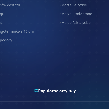
dów deszczu
Morze Bałtyckie
egu
Morze Śródziemne
iś
Morze Adriatyckie
ugoterminowa 16 dni
 pogody
Popularne artykuły