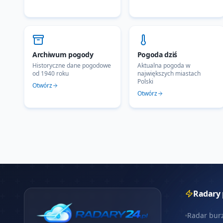
Archiwum pogody
Pogoda dziś
Historyczne dane pogodowe
Aktualna pogoda w
od 1940 roku
największych miastach
Polski
Otwórz
Otwórz
Radary
Radar bur