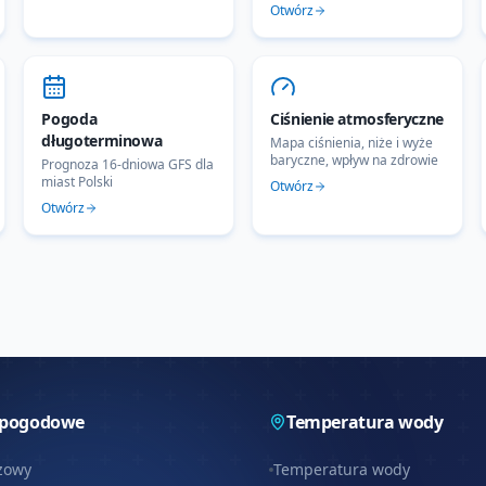
Otwórz
Pogoda
Ciśnienie atmosferyczne
długoterminowa
Mapa ciśnienia, niże i wyże
baryczne, wpływ na zdrowie
Prognoza 16-dniowa GFS dla
miast Polski
Otwórz
Otwórz
 pogodowe
Temperatura wody
zowy
Temperatura wody