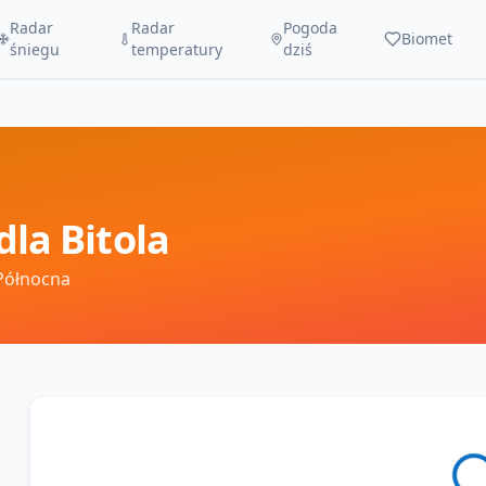
Radar
Radar
Pogoda
Biomet
śniegu
temperatury
dziś
dla
Bitola
Północna