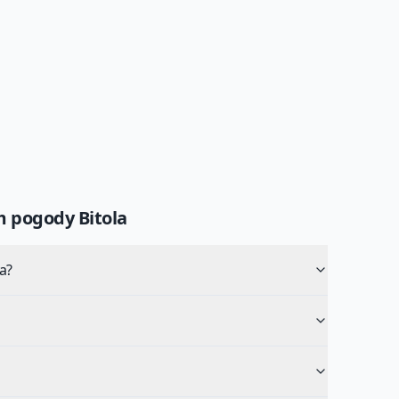
um pogody
Bitola
a?