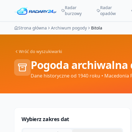
Radar
Radar
burzowy
opadów
Strona główna
Archiwum pogody
Bitola
Wróć do wyszukiwarki
Pogoda archiwalna 
Dane historyczne od 1940 roku
• Macedonia 
Wybierz zakres dat