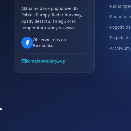
Radar opa
Aktualne dane pogodowe dla
Polski i Europy. Radar burzowy,
Radar śni
opady deszczu, śniegu oraz
Pogoda dz
temperatura wody na żywo.
Pogoda dł
Obserwuj nas na
Facebooku
Archiwum
kontakt@radary24.pl