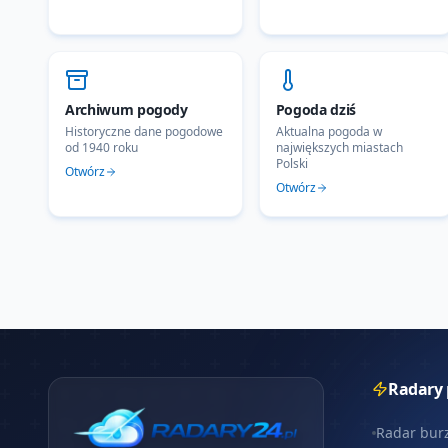
Archiwum pogody
Pogoda dziś
Historyczne dane pogodowe
Aktualna pogoda w
od 1940 roku
największych miastach
Polski
Otwórz
Otwórz
Radary
Radar bur