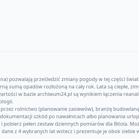
na) pozwalają prześledzić zmiany pogody w tej części świata
sumą opadów rozłożoną na cały rok. Lata są ciepłe, zimy
artości w bazie archiwum24.pl są wynikiem łączenia reanal
logii.
 przez rolnictwo (planowanie zasiewów), branżę budowlaną (
okumentacji szkód po nawałnicach albo planowania urlopó
 i pobierz pełen zestaw dziennych pomiarów dla Bitola. M
ane z 4 wybranych lat wstecz i prezentuje je obok siebie 