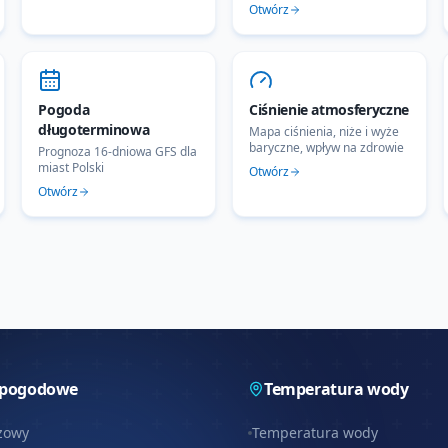
Otwórz
Pogoda
Ciśnienie atmosferyczne
długoterminowa
Mapa ciśnienia, niże i wyże
baryczne, wpływ na zdrowie
Prognoza 16-dniowa GFS dla
miast Polski
Otwórz
Otwórz
 pogodowe
Temperatura wody
zowy
Temperatura wody