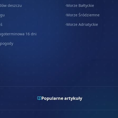
dów deszczu
Morze Bałtyckie
egu
Morze Śródziemne
iś
Morze Adriatyckie
ugoterminowa 16 dni
 pogody
Popularne artykuły