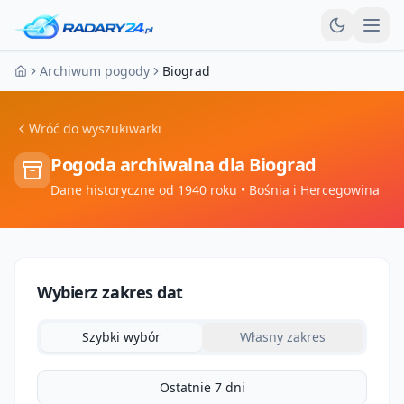
Otw
Archiwum pogody
Biograd
Strona główna
Wróć do wyszukiwarki
Pogoda archiwalna dla
Biograd
Dane historyczne od 1940 roku
• Bośnia i Hercegowina
Wybierz zakres dat
Szybki wybór
Własny zakres
Ostatnie 7 dni