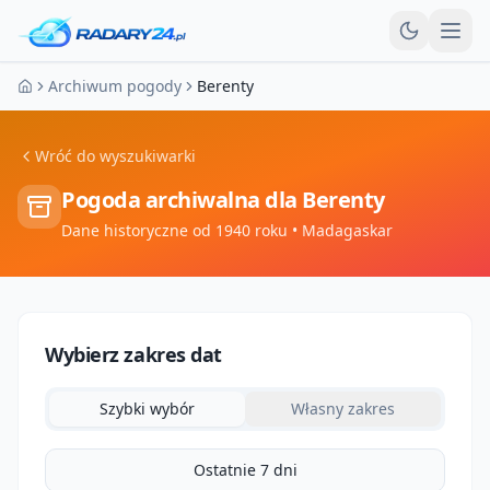
Otw
Archiwum pogody
Berenty
Strona główna
Wróć do wyszukiwarki
Pogoda archiwalna dla
Berenty
Dane historyczne od 1940 roku
• Madagaskar
Wybierz zakres dat
Szybki wybór
Własny zakres
Ostatnie 7 dni