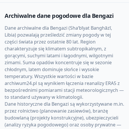
Archiwalne dane pogodowe dla
Bengazi
Dane archiwalne dla Bengazi (Sha‘bīyat Banghāzī,
Libia) pozwalają prześledzić zmiany pogody w tej
części świata przez ostatnie 80 lat. Region
charakteryzuje się klimatem subtropikalnym, z
gorącymi, suchymi latami i łagodnymi, wilgotnymi
zimami. Suma opadów koncentruje się w sezonie
chłodnym, latem dominuje słońce i wysokie
temperatury. Wszystkie wartości w bazie
archiwum24.pl są wynikiem łączenia reanalizy ERA5 z
bezpośrednimi pomiarami stacji meteorologicznych —
to standard używany w klimatologii.
Dane historyczne dla Bengazi są wykorzystywane m.in.
przez rolnictwo (planowanie zasiewów), branżę
budowlaną (projekty konstrukcyjne), ubezpieczycieli
(analizy ryzyka pogodowego) oraz osoby prywatne —