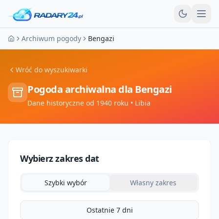
Otw
Archiwum pogody
Bengazi
Strona główna
Wróć do wyszukiwarki
Pogoda archiwalna dla
Bengazi
Dane historyczne od 1940 roku
• Libia
Wybierz zakres dat
Szybki wybór
Własny zakres
Ostatnie 7 dni