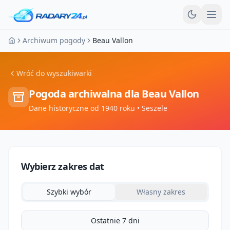
Otw
Archiwum pogody
Beau Vallon
Strona główna
Wróć do wyszukiwarki
Pogoda archiwalna dla
Beau Vallon
Dane historyczne od 1940 roku
• Seszele
Wybierz zakres dat
Szybki wybór
Własny zakres
Ostatnie 7 dni