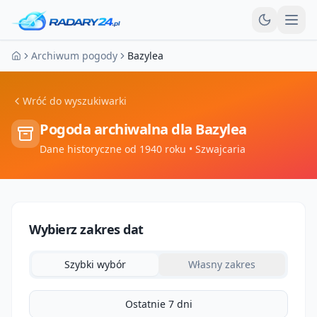
Otw
Archiwum pogody
Bazylea
Strona główna
Wróć do wyszukiwarki
Pogoda archiwalna dla
Bazylea
Dane historyczne od 1940 roku
• Szwajcaria
Wybierz zakres dat
Szybki wybór
Własny zakres
Ostatnie 7 dni