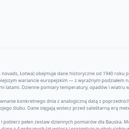
vads, Łotwa) obejmuje dane historyczne od 1940 roku po dz
dniejszym wariancie europejskim — z wyraźnym podziałem n
ugimi latami. Dzienne pomiary temperatury, opadów i wiatru
anie konkretnego dnia z analogiczną datą z poprzednich l
ojego ślubu. Dane sięgają wstecz przed satelitarną erą me
) i pobierz pełen zestaw dziennych pomiarów dla Bauska. 
ane z 4 wybranych lat wstecz i prezentuje je obok siebie 