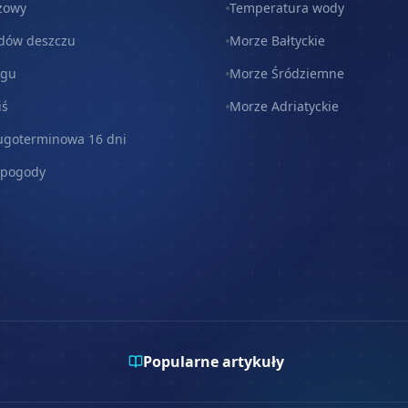
zowy
Temperatura wody
dów deszczu
Morze Bałtyckie
egu
Morze Śródziemne
iś
Morze Adriatyckie
ugoterminowa 16 dni
 pogody
Popularne artykuły