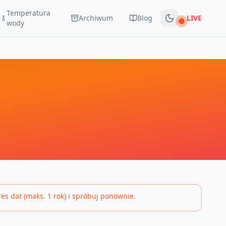
Temperatura
Archiwum
Blog
LIVE
Na żywo
wody
s dat (maks. 1 rok) i spróbuj ponownie.