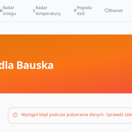
Radar
Radar
Pogoda
Biomet
śniegu
temperatury
dziś
dla
Bauska
Wystąpił błąd podczas pobierania danych. Sprawdź zakre