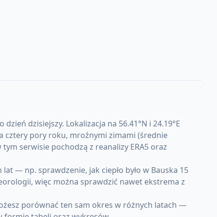
ień dzisiejszy. Lokalizacja na 56.41°N i 24.19°E
a cztery pory roku, mroźnymi zimami (średnie
 w tym serwisie pochodzą z reanalizy ERA5 oraz
at — np. sprawdzenie, jak ciepło było w Bauska 15
teorologii, więc można sprawdzić nawet ekstrema z
Możesz porównać ten sam okres w różnych latach —
w formie tabeli oraz wykresów.