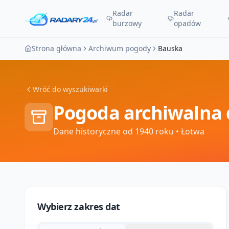
Radar
Radar
burzowy
opadów
Strona główna
Archiwum pogody
Bauska
Wróć do wyszukiwarki
Pogoda archiwalna 
Dane historyczne od 1940 roku
• Łotwa
Wybierz zakres dat