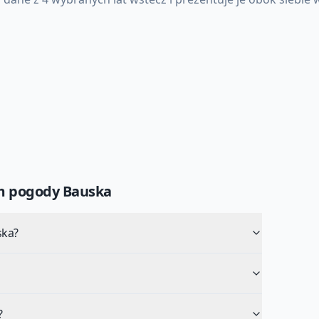
um pogody
Bauska
ska?
?