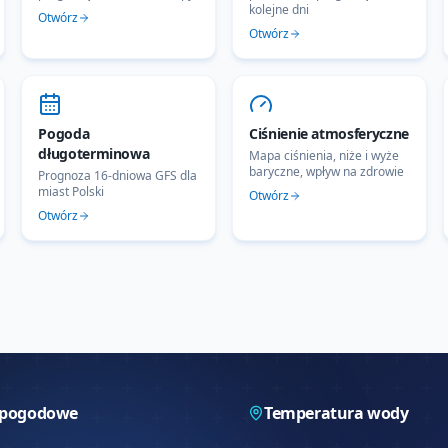
kolejne dni
Otwórz
Otwórz
Pogoda
Ciśnienie atmosferyczne
długoterminowa
Mapa ciśnienia, niże i wyże
baryczne, wpływ na zdrowie
Prognoza 16-dniowa GFS dla
miast Polski
Otwórz
Otwórz
 pogodowe
Temperatura wody