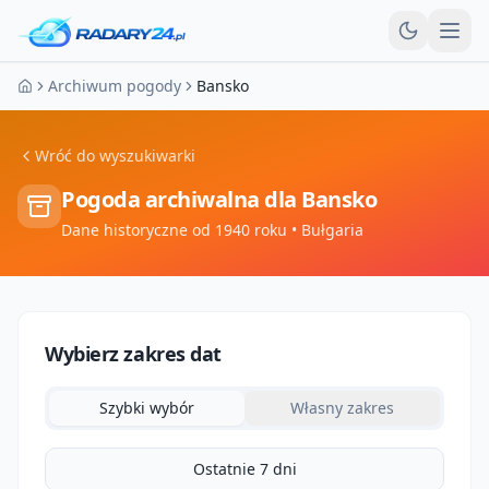
Otw
Archiwum pogody
Bansko
Strona główna
Wróć do wyszukiwarki
Pogoda archiwalna dla
Bansko
Dane historyczne od 1940 roku
• Bułgaria
Wybierz zakres dat
Szybki wybór
Własny zakres
Ostatnie 7 dni