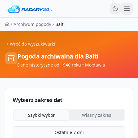
Otw
Archiwum pogody
Balti
Strona główna
Wróć do wyszukiwarki
Pogoda archiwalna dla
Balti
Dane historyczne od 1940 roku
• Mołdawia
Wybierz zakres dat
Szybki wybór
Własny zakres
Ostatnie 7 dni