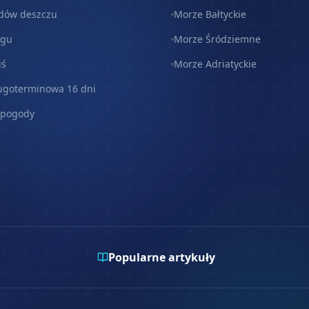
dów deszczu
Morze Bałtyckie
egu
Morze Śródziemne
iś
Morze Adriatyckie
ugoterminowa 16 dni
 pogody
Popularne artykuły