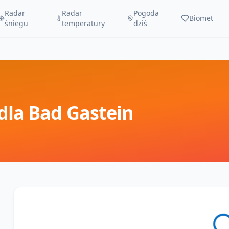
Radar
Radar
Pogoda
Biomet
śniegu
temperatury
dziś
dla
Bad Gastein