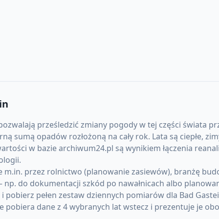
in
pozwalają prześledzić zmiany pogody w tej części świata prz
sumą opadów rozłożoną na cały rok. Lata są ciepłe, zimy
artości w bazie archiwum24.pl są wynikiem łączenia reanal
logii.
 m.in. przez rolnictwo (planowanie zasiewów), branżę budow
 np. do dokumentacji szkód po nawałnicach albo planowani
) i pobierz pełen zestaw dziennych pomiarów dla Bad Gast
pobiera dane z 4 wybranych lat wstecz i prezentuje je obo