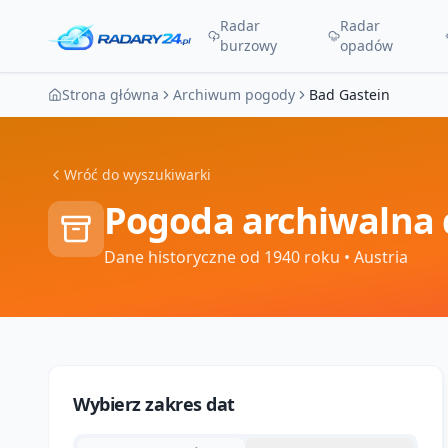
Radar
Radar
burzowy
opadów
Strona główna
Archiwum pogody
Bad Gastein
Wróć do wyszukiwarki
Pogoda archiwalna 
Dane historyczne od 1940 roku
• Austria
Wybierz zakres dat