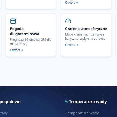
Otwórz
Pogoda
Ciśnienie atmosferyczne
długoterminowa
Mapa ciśnienia, niże i wyże
baryczne, wpływ na zdrowie
Prognoza 16-dniowa GFS dla
miast Polski
Otwórz
Otwórz
 pogodowe
Temperatura wody
zowy
Temperatura wody