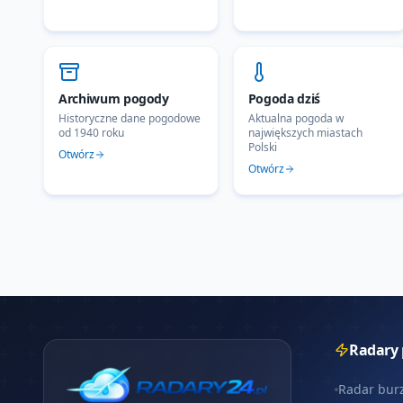
Archiwum pogody
Pogoda dziś
Historyczne dane pogodowe
Aktualna pogoda w
od 1940 roku
największych miastach
Polski
Otwórz
Otwórz
Radary
Radar bur