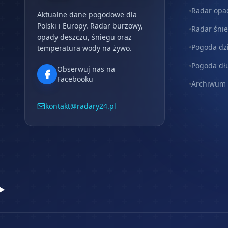
Radar opa
Aktualne dane pogodowe dla
Polski i Europy. Radar burzowy,
Radar śni
opady deszczu, śniegu oraz
Pogoda dz
temperatura wody na żywo.
Pogoda dł
Obserwuj nas na
Facebooku
Archiwum
kontakt@radary24.pl