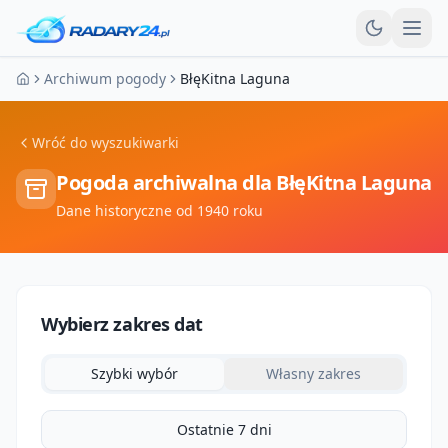
Otw
Archiwum pogody
BłęKitna Laguna
Strona główna
Wróć do wyszukiwarki
Pogoda archiwalna dla
BłęKitna Laguna
Dane historyczne od 1940 roku
Wybierz zakres dat
Szybki wybór
Własny zakres
Ostatnie 7 dni