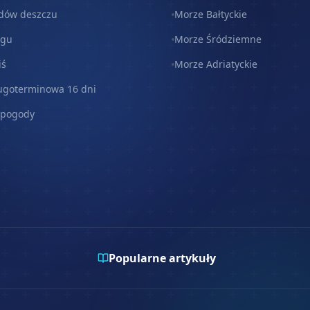
dów deszczu
Morze Bałtyckie
egu
Morze Śródziemne
iś
Morze Adriatyckie
ugoterminowa 16 dni
 pogody
Popularne artykuły