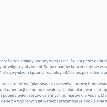
rześledzić zmiany pogody w tej części świata przez ostatni
nymi, wilgotnymi zimami. Suma opadów koncentruje się w s
.pl są wynikiem łączenia reanalizy ERA5 z bezpośrednimi 
przez rolnictwo (planowanie zasiewów), branżę budowlaną (
okumentacji szkód po nawałnicach albo planowania urlopó
) i pobierz pełen zestaw dziennych pomiarów dla Asuan. M
ane z 4 wybranych lat wstecz i prezentuje je obok siebie 