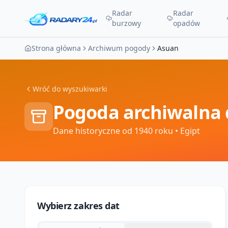
Radar
Radar
burzowy
opadów
Strona główna
Archiwum pogody
Asuan
Wróć do wyszukiwarki
Pogoda archiwalna 
Dane historyczne od 1940 roku
• Egipt
Wybierz zakres dat