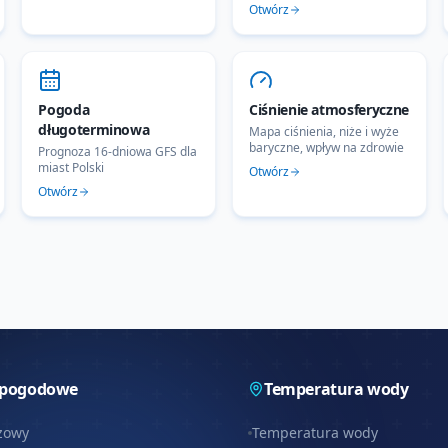
Otwórz
Pogoda
Ciśnienie atmosferyczne
długoterminowa
Mapa ciśnienia, niże i wyże
baryczne, wpływ na zdrowie
Prognoza 16-dniowa GFS dla
miast Polski
Otwórz
Otwórz
 pogodowe
Temperatura wody
zowy
Temperatura wody