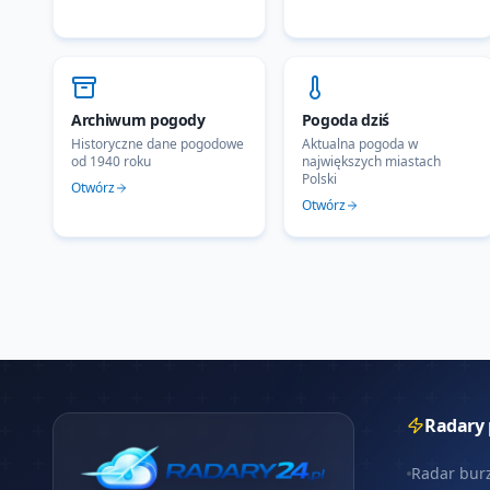
Archiwum pogody
Pogoda dziś
Historyczne dane pogodowe
Aktualna pogoda w
od 1940 roku
największych miastach
Polski
Otwórz
Otwórz
Radary
Radar bur