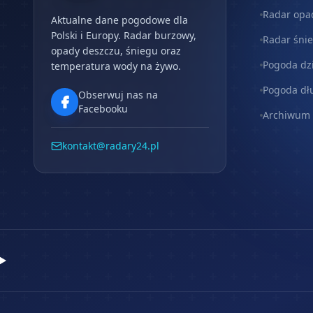
Radar opa
Aktualne dane pogodowe dla
Polski i Europy. Radar burzowy,
Radar śni
opady deszczu, śniegu oraz
Pogoda dz
temperatura wody na żywo.
Pogoda dł
Obserwuj nas na
Facebooku
Archiwum
kontakt@radary24.pl