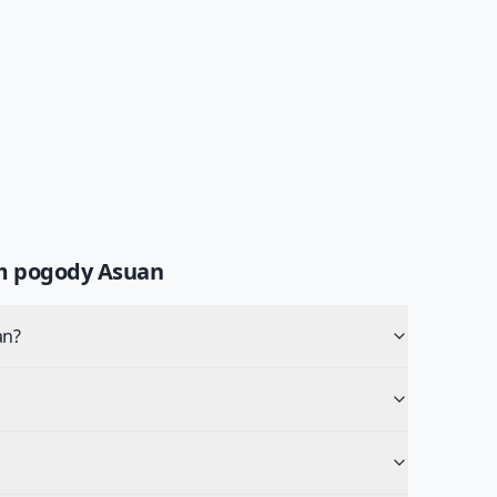
um pogody
Asuan
an?