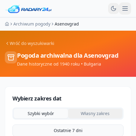
Otw
Archiwum pogody
Asenovgrad
Strona główna
Wróć do wyszukiwarki
Pogoda archiwalna dla
Asenovgrad
Dane historyczne od 1940 roku
• Bułgaria
Wybierz zakres dat
Szybki wybór
Własny zakres
Ostatnie 7 dni