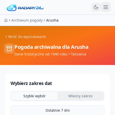
Otw
Archiwum pogody
Arusha
Strona główna
Wróć do wyszukiwarki
Pogoda archiwalna dla
Arusha
Dane historyczne od 1940 roku
• Tanzania
Wybierz zakres dat
Szybki wybór
Własny zakres
Ostatnie 7 dni