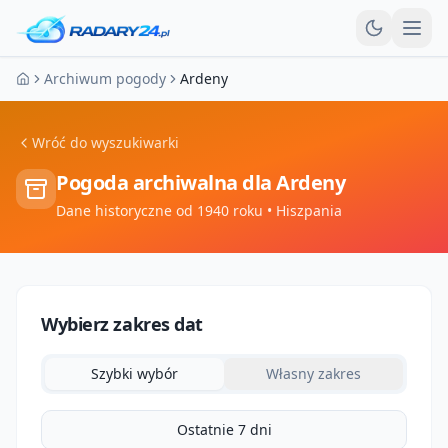
Otw
Archiwum pogody
Ardeny
Strona główna
Wróć do wyszukiwarki
Pogoda archiwalna dla
Ardeny
Dane historyczne od 1940 roku
• Hiszpania
Wybierz zakres dat
Szybki wybór
Własny zakres
Ostatnie 7 dni