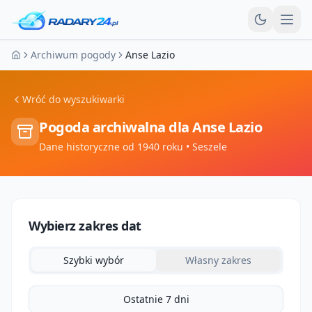
Otw
Archiwum pogody
Anse Lazio
Strona główna
Wróć do wyszukiwarki
Pogoda archiwalna dla
Anse Lazio
Dane historyczne od 1940 roku
• Seszele
Wybierz zakres dat
Szybki wybór
Własny zakres
Ostatnie 7 dni