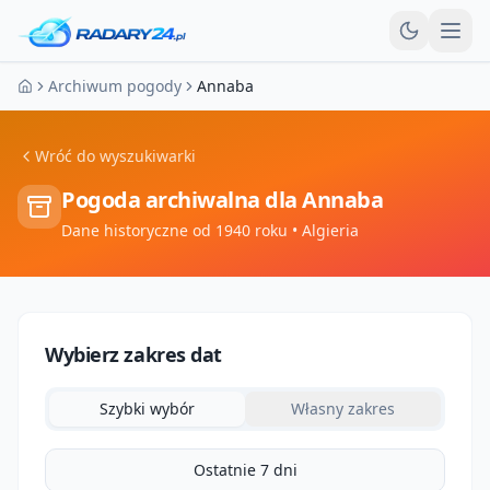
Otw
Archiwum pogody
Annaba
Strona główna
Wróć do wyszukiwarki
Pogoda archiwalna dla
Annaba
Dane historyczne od 1940 roku
• Algieria
Wybierz zakres dat
Szybki wybór
Własny zakres
Ostatnie 7 dni