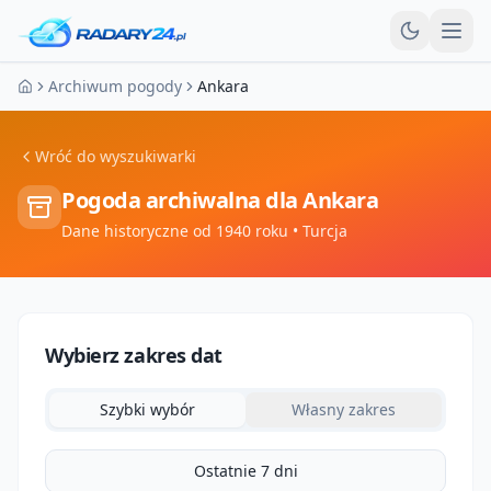
Otw
Archiwum pogody
Ankara
Strona główna
Wróć do wyszukiwarki
Pogoda archiwalna dla
Ankara
Dane historyczne od 1940 roku
• Turcja
Wybierz zakres dat
Szybki wybór
Własny zakres
Ostatnie 7 dni