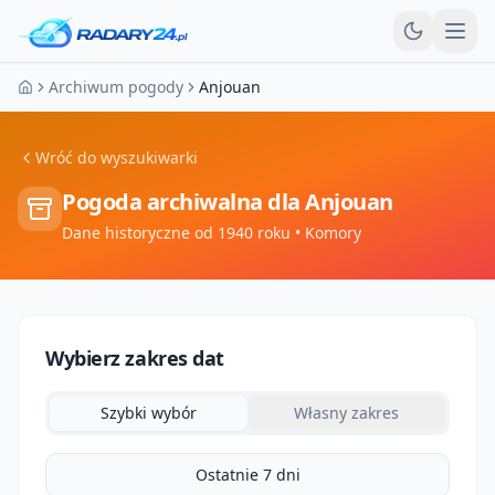
Otw
Archiwum pogody
Anjouan
Strona główna
Wróć do wyszukiwarki
Pogoda archiwalna dla
Anjouan
Dane historyczne od 1940 roku
• Komory
Wybierz zakres dat
Szybki wybór
Własny zakres
Ostatnie 7 dni