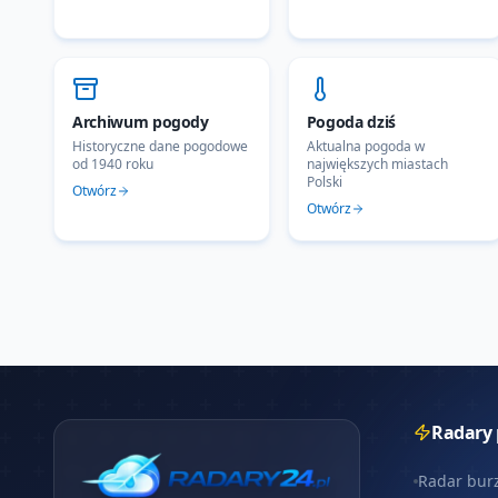
Archiwum pogody
Pogoda dziś
Historyczne dane pogodowe
Aktualna pogoda w
od 1940 roku
największych miastach
Polski
Otwórz
Otwórz
Radary
Radar bur