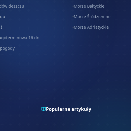
dów deszczu
Morze Bałtyckie
egu
Morze Śródziemne
iś
Morze Adriatyckie
ugoterminowa 16 dni
 pogody
Popularne artykuły