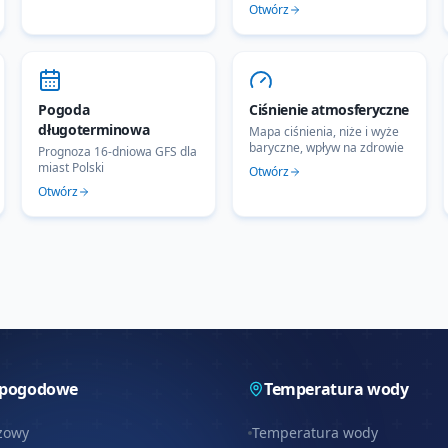
Otwórz
Pogoda
Ciśnienie atmosferyczne
długoterminowa
Mapa ciśnienia, niże i wyże
baryczne, wpływ na zdrowie
Prognoza 16-dniowa GFS dla
miast Polski
Otwórz
Otwórz
 pogodowe
Temperatura wody
zowy
Temperatura wody