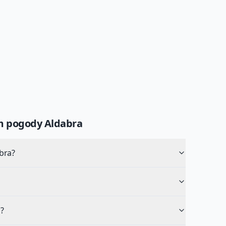
um pogody
Aldabra
bra?
?