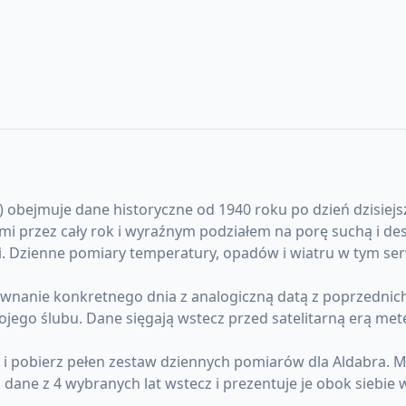
bejmuje dane historyczne od 1940 roku po dzień dzisiejszy.
ami przez cały rok i wyraźnym podziałem na porę suchą i d
 Dzienne pomiary temperatury, opadów i wiatru w tym serwi
anie konkretnego dnia z analogiczną datą z poprzednich l
ojego ślubu. Dane sięgają wstecz przed satelitarną erą me
) i pobierz pełen zestaw dziennych pomiarów dla Aldabra.
ane z 4 wybranych lat wstecz i prezentuje je obok siebie 