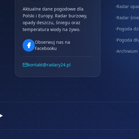
Radar opa
Aktualne dane pogodowe dla
Polski i Europy. Radar burzowy,
Radar śni
opady deszczu, śniegu oraz
Pogoda dz
temperatura wody na żywo.
Pogoda dł
Obserwuj nas na
Facebooku
Archiwum
kontakt@radary24.pl