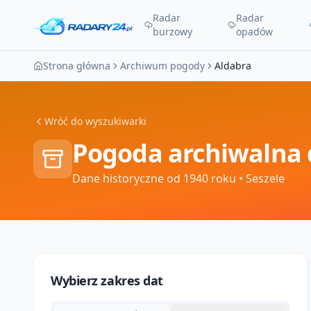
Radar
Radar
burzowy
opadów
Strona główna
Archiwum pogody
Aldabra
Wróć do wyszukiwarki
Pogoda archiwalna 
Dane historyczne od 1940 roku
• Seszele
Wybierz zakres dat