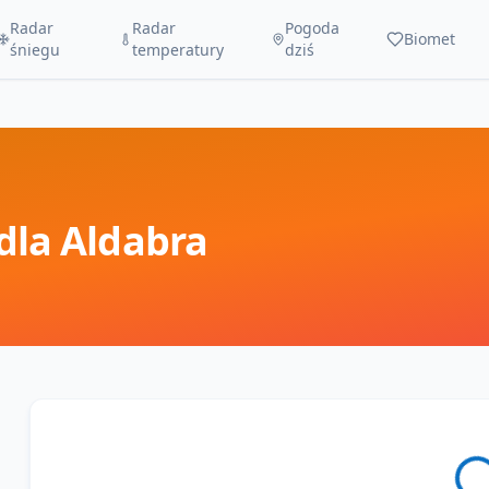
Radar
Radar
Pogoda
Biomet
śniegu
temperatury
dziś
dla
Aldabra