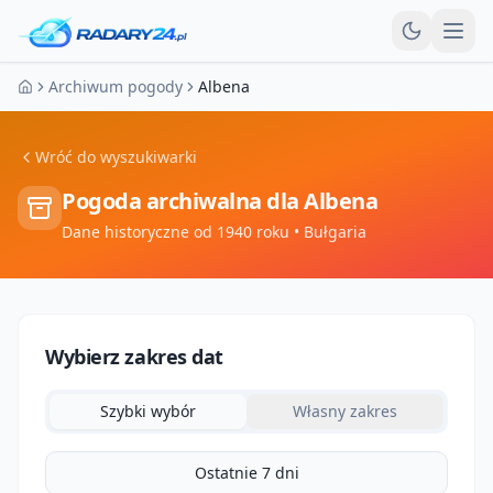
Otw
Archiwum pogody
Albena
Strona główna
Wróć do wyszukiwarki
Pogoda archiwalna dla
Albena
Dane historyczne od 1940 roku
• Bułgaria
Wybierz zakres dat
Szybki wybór
Własny zakres
Ostatnie 7 dni