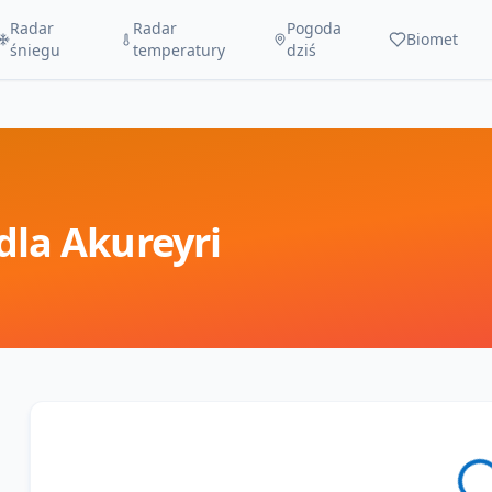
Radar
Radar
Pogoda
Biomet
śniegu
temperatury
dziś
dla
Akureyri