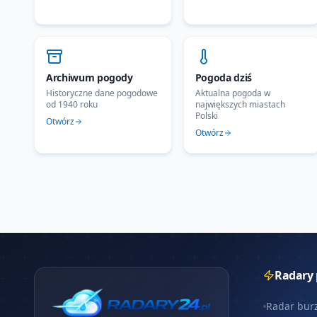
Archiwum pogody
Pogoda dziś
Historyczne dane pogodowe
Aktualna pogoda w
od 1940 roku
największych miastach
Polski
Otwórz
Otwórz
Radary
Radar bur