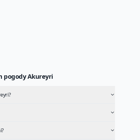
um pogody
Akureyri
eyri?
i?