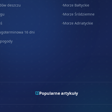
dów deszczu
Morze Bałtyckie
egu
Morze Śródziemne
iś
Morze Adriatyckie
ugoterminowa 16 dni
 pogody
Popularne artykuły