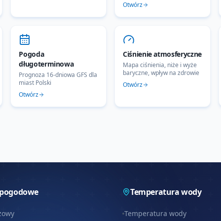
Otwórz
Pogoda
Ciśnienie atmosferyczne
długoterminowa
Mapa ciśnienia, niże i wyże
baryczne, wpływ na zdrowie
Prognoza 16-dniowa GFS dla
miast Polski
Otwórz
Otwórz
 pogodowe
Temperatura wody
zowy
Temperatura wody