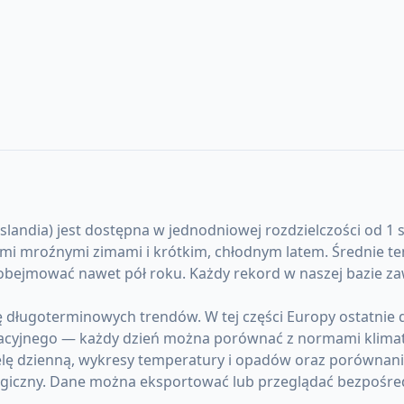
landia) jest dostępna w jednodniowej rozdzielczości od 1 s
gimi mroźnymi zimami i krótkim, chłodnym latem. Średnie t
 obejmować nawet pół roku. Każdy rekord w naszej bazie z
ę długoterminowych trendów. W tej części Europy ostatnie
acyjnego — każdy dzień można porównać z normami klima
elę dzienną, wykresy temperatury i opadów oraz porównani
giczny. Dane można eksportować lub przeglądać bezpośre