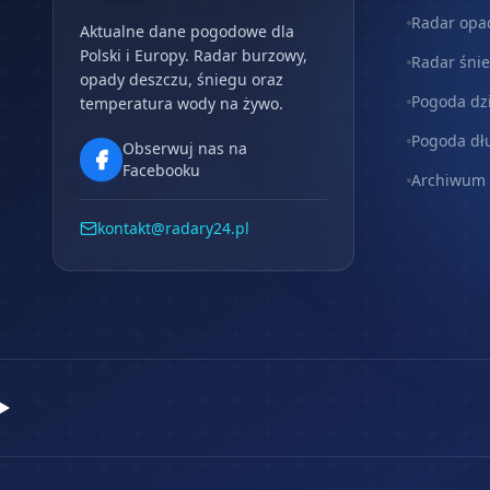
Radar opa
Aktualne dane pogodowe dla
Polski i Europy. Radar burzowy,
Radar śni
opady deszczu, śniegu oraz
Pogoda dz
temperatura wody na żywo.
Pogoda dł
Obserwuj nas na
Facebooku
Archiwum
kontakt@radary24.pl