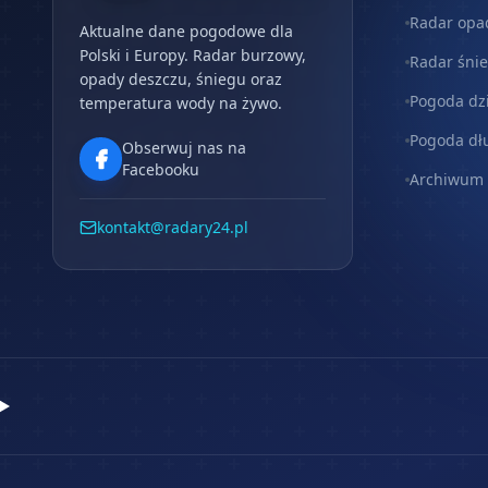
Radar opa
Aktualne dane pogodowe dla
Polski i Europy. Radar burzowy,
Radar śni
opady deszczu, śniegu oraz
Pogoda dz
temperatura wody na żywo.
Pogoda dł
Obserwuj nas na
Facebooku
Archiwum
kontakt@radary24.pl