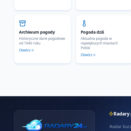
Archiwum pogody
Pogoda dziś
Historyczne dane pogodowe
Aktualna pogoda w
od 1940 roku
największych miastach
Polski
Otwórz
Otwórz
Radary
Radar bur