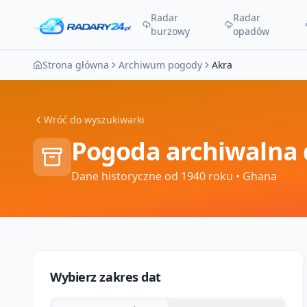
Radar
Radar
burzowy
opadów
Strona główna
Archiwum pogody
Akra
Wróć do wyszukiwarki
Pogoda archiwalna 
Dane historyczne od 1940 roku
• Ghana
Wybierz zakres dat