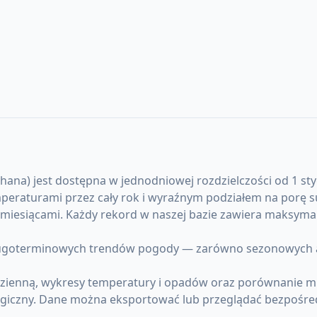
ana) jest dostępna w jednodniowej rozdzielczości od 1 styc
emperaturami przez cały rok i wyraźnym podziałem na porę
y miesiącami. Każdy rekord w naszej bazie zawiera maksym
ugoterminowych trendów pogody — zarówno sezonowych ano
dzienną, wykresy temperatury i opadów oraz porównanie mi
giczny. Dane można eksportować lub przeglądać bezpośre