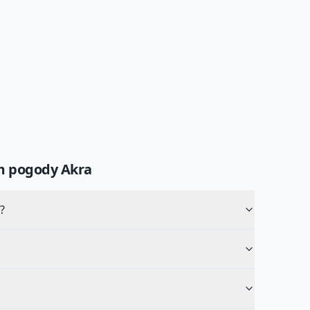
um pogody
Akra
?