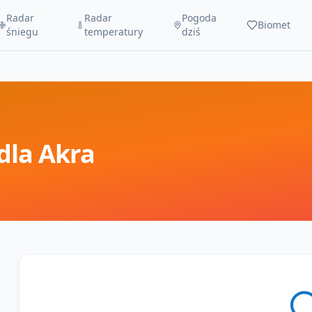
Radar
Radar
Pogoda
Biomet
śniegu
temperatury
dziś
dla
Akra