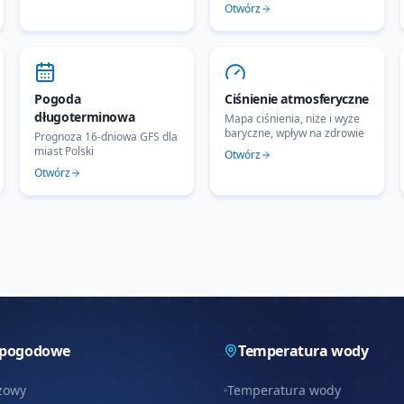
Otwórz
Pogoda
Ciśnienie atmosferyczne
długoterminowa
Mapa ciśnienia, niże i wyże
baryczne, wpływ na zdrowie
Prognoza 16-dniowa GFS dla
miast Polski
Otwórz
Otwórz
 pogodowe
Temperatura wody
zowy
Temperatura wody