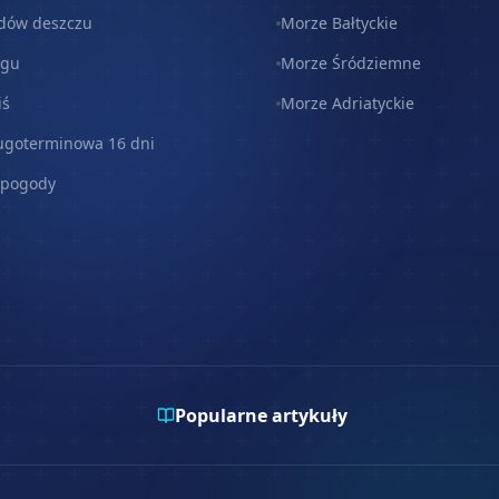
dów deszczu
Morze Bałtyckie
egu
Morze Śródziemne
iś
Morze Adriatyckie
ugoterminowa 16 dni
 pogody
Popularne artykuły