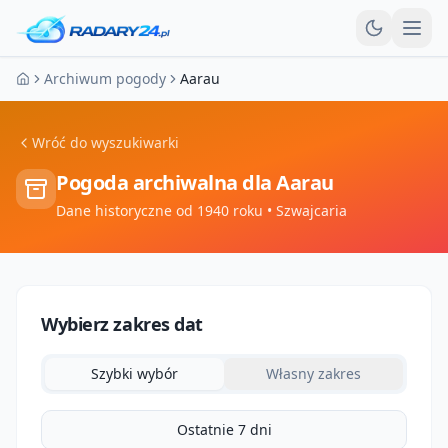
Otw
Archiwum pogody
Aarau
Strona główna
Wróć do wyszukiwarki
Pogoda archiwalna dla
Aarau
Dane historyczne od 1940 roku
• Szwajcaria
Wybierz zakres dat
Szybki wybór
Własny zakres
Ostatnie 7 dni