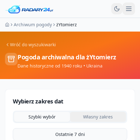
Otw
Archiwum pogody
żYtomierz
Strona główna
Wróć do wyszukiwarki
Pogoda archiwalna dla
żYtomierz
Dane historyczne od 1940 roku
• Ukraina
Wybierz zakres dat
Szybki wybór
Własny zakres
Ostatnie 7 dni