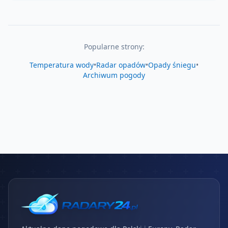
Popularne strony:
Temperatura wody
•
Radar opadów
•
Opady śniegu
•
Archiwum pogody