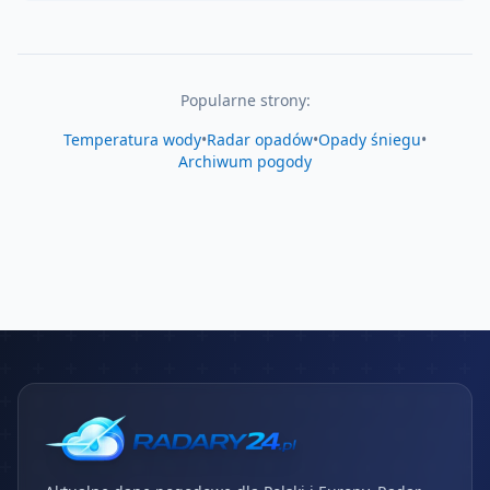
Popularne strony:
Temperatura wody
•
Radar opadów
•
Opady śniegu
•
Archiwum pogody